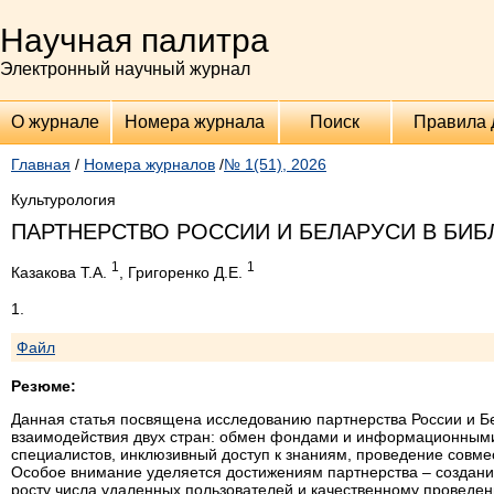
Научная палитра
Электронный научный журнал
О журнале
Номера журнала
Поиск
Правила 
Главная
/
Номера журналов
/
№ 1(51), 2026
Культурология
ПАРТНЕРСТВО РОССИИ И БЕЛАРУСИ В БИ
1
1
Казакова Т.А.
, Григоренко Д.Е.
1.
Файл
Резюме:
Данная статья посвящена исследованию партнерства России и Б
взаимодействия двух стран: обмен фондами и информационным
специалистов, инклюзивный доступ к знаниям, проведение совме
Особое внимание уделяется достижениям партнерства – создан
росту числа удаленных пользователей и качественному проведе