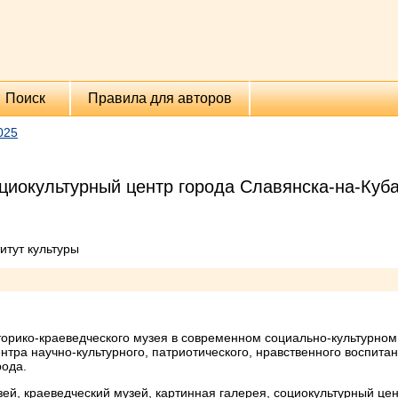
Поиск
Правила для авторов
025
оциокультурный центр города Славянска-на-Куб
итут культуры
сторико-краеведческого музея в современном социально-культурно
ентра научно-культурного, патриотического, нравственного воспит
рода.
й, краеведческий музей, картинная галерея, социокультурный це