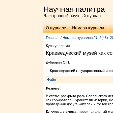
Научная палитра
Электронный научный журнал
О журнале
Номера журнала
Главная
/
Номера журналов
/
№ 2(48), 2
Культурология
Краеведческий музей как с
1
Дубровин С.П.
1. Краснодарский государственный инст
Файл
Резюме:
В статье раскрыта роль Славянского и
как собирателя и хранителя истории, ц
проведения досуга жителей и гостей го
Ключевые слова:
провинциальный музе