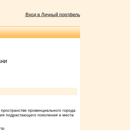
Вход в Личный портфель
ани
м пространстве провинциального города
ания подрастающего поколения и места
нтр