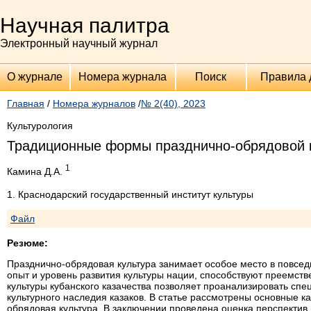
Научная палитра
Электронный научный журнал
О журнале
Номера журнала
Поиск
Правила 
Главная
/
Номера журналов
/
№ 2(40), 2023
Культурология
Традиционные формы празднично-обрядовой к
1
Камина Д.А.
1. Краснодарский государственный институт культуры
Файл
Резюме:
Празднично-обрядовая культура занимает особое место в повсе
опыт и уровень развития культуры нации, способствуют преемс
культуры кубанского казачества позволяет проанализировать сп
культурного наследия казаков. В статье рассмотрены основные к
обрядовая культура. В заключении проведена оценка перспектив 