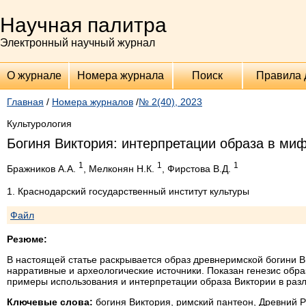
Научная палитра
Электронный научный журнал
О журнале
Номера журнала
Поиск
Правила 
Главная
/
Номера журналов
/
№ 2(40), 2023
Культурология
Богиня Виктория: интерпретации образа в ми
1
1
1
Бражников А.А.
, Мелконян Н.К.
, Фирстова В.Д.
1. Краснодарский государственный институт культуры
Файл
Резюме:
В настоящей статье раскрывается образ древнеримской богини Ви
нарративные и археологические источники. Показан генезис обра
примеры использования и интерпретации образа Виктории в разл
Ключевые слова:
богиня Виктория, римский пантеон, Древний 