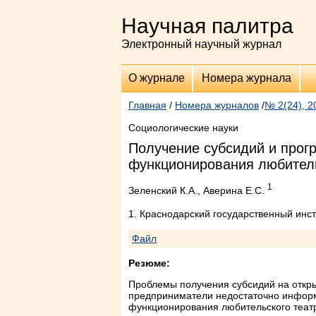
Научная палитра
Электронный научный журнал
О журнале
Номера журнала
Главная
/
Номера журналов
/
№ 2(24), 2
Социологические науки
Получение субсидий и прог
функционирования любитель
1
Зеленский К.А., Аверина Е.С.
1. Краснодарский государственный инст
Файл
Резюме:
Проблемы получения субсидий на откр
предприниматели недостаточно информ
функционирования любительского театр