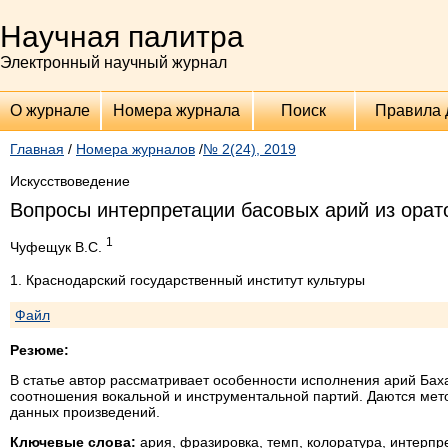
Научная палитра
Электронный научный журнал
О журнале
Номера журнала
Поиск
Правила 
Главная
/
Номера журналов
/
№ 2(24), 2019
Искусствоведение
Вопросы интерпретации басовых арий из орат
1
Чуфещук В.С.
1. Краснодарский государственный институт культуры
Файл
Резюме:
В статье автор рассматривает особенности исполнения арий Бах
соотношения вокальной и инструментальной партий. Даются мет
данных произведений.
Ключевые слова:
ария, фразировка, темп, колоратура, интерпре