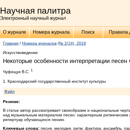
Научная палитра
Электронный научный журнал
О журнале
Номера журнала
Поиск
Правила 
Главная
/
Номера журналов
/
№ 2(24), 2019
Искусствоведение
Некоторые особенности интерпретации песен
1
Чуфещук В.С.
1. Краснодарский государственный институт культуры
Файл
Резюме:
В статье автор рассматривает своеобразие и национальные чер
над музыкальным материалом песен: характерным ритмическим п
репертуар обучающихся пению.
Ключевые слова:
песня, мелодия, ритм, фактура, ансамбль, пар