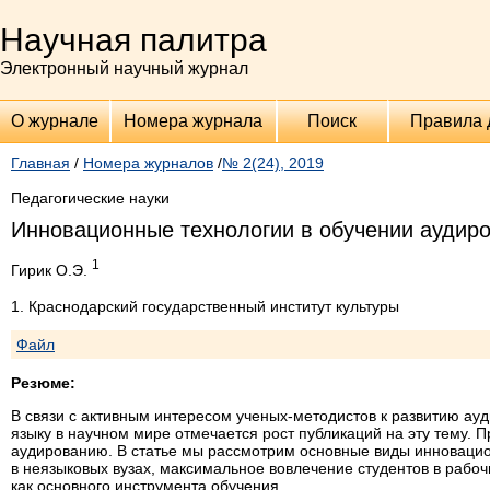
Научная палитра
Электронный научный журнал
О журнале
Номера журнала
Поиск
Правила 
Главная
/
Номера журналов
/
№ 2(24), 2019
Педагогические науки
Инновационные технологии в обучении аудиро
1
Гирик О.Э.
1. Краснодарский государственный институт культуры
Файл
Резюме:
В связи с активным интересом ученых-методистов к развитию а
языку в научном мире отмечается рост публикаций на эту тему. 
аудированию. В статье мы рассмотрим основные виды инновацио
в неязыковых вузах, максимальное вовлечение студентов в рабо
как основного инструмента обучения.