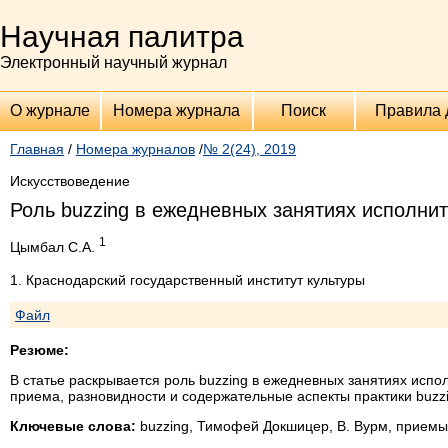
Научная палитра
Электронный научный журнал
О журнале
Номера журнала
Поиск
Правила 
Главная
/
Номера журналов
/
№ 2(24), 2019
Искусствоведение
Роль buzzing в ежедневных занятиях исполни
1
Цымбал С.А.
1. Краснодарский государственный институт культуры
Файл
Резюме:
В статье раскрывается роль buzzing в ежедневных занятиях исп
приема, разновидности и содержательные аспекты практики buzzi
Ключевые слова:
buzzing, Тимофей Докшицер, В. Вурм, приемы