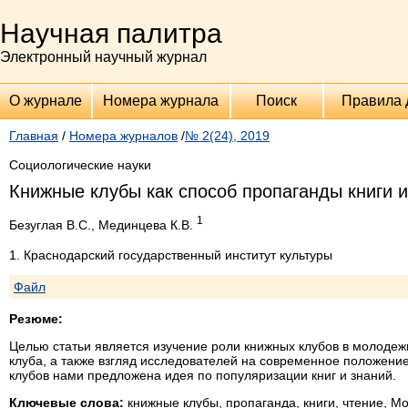
Научная палитра
Электронный научный журнал
О журнале
Номера журнала
Поиск
Правила 
Главная
/
Номера журналов
/
№ 2(24), 2019
Социологические науки
Книжные клубы как способ пропаганды книги и
1
Безуглая В.С., Мединцева К.В.
1. Краснодарский государственный институт культуры
Файл
Резюме:
Целью статьи является изучение роли книжных клубов в молодеж
клуба, а также взгляд исследователей на современное положени
клубов нами предложена идея по популяризации книг и знаний.
Ключевые слова:
книжные клубы, пропаганда, книги, чтение, М