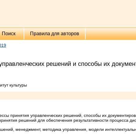
Поиск
Правила для авторов
019
управленческих решений и способы их докуме
итут культуры
ессы принятия управленческих решений, способы их документиро
ринятия решений для обеспечения результативности процесса ди
ений, менеджмент, методика управления, модели интеллектуальн