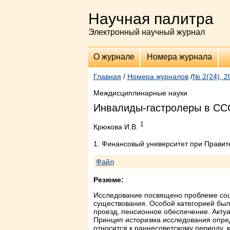
Научная палитра
Электронный научный журнал
О журнале
Номера журнала
Главная
/
Номера журналов
/
№ 2(24), 2
Междисциплинарные науки
Инвалиды-гастролеры в СССР
1
Крюкова И.В.
1. Финансовый университет при Правит
Файл
Резюме:
Исследование посвящено проблеме соци
существования. Особой категорией был
проезд, пенсионное обеспечение. Акту
Принцип историзма исследования опред
относится к раннесоветскому периоду,