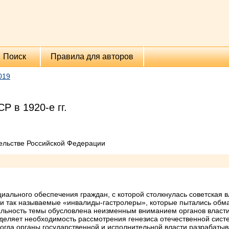
Поиск
Правила для авторов
019
 в 1920-е гг.
ельстве Российской Федерации
ального обеспечения граждан, с которой столкнулась советская вл
и так называемые «инвалиды-гастролеры», которые пытались обма
альность темы обусловлена неизменным вниманием органов власти
еляет необходимость рассмотрения генезиса отечественной систе
 когда органы государственной и исполнительной власти разрабат