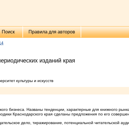
Поиск
Правила для авторов
14
периодических изданий края
ерситет культуры и искусств
кого бизнеса. Названы тенденции, характерные для книжного рынк
иодики Краснодарского края сделаны предложения по его соверше
ательское дело, тиражирование, потенциальной читательской ауд